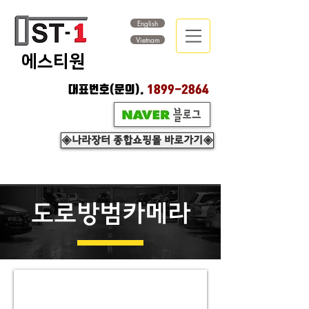
English
Vietnam
​에스티원
대표번호(문의).
1899-2864
◈나라장터 종합쇼핑몰 바로가기◈
도로방범카메라
1.
도