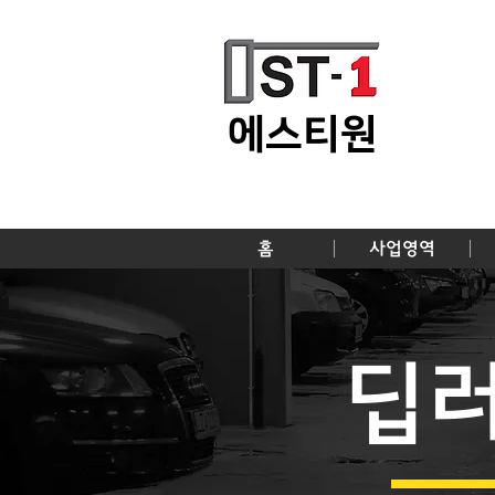
​에스티원
홈
사업영역
딥러