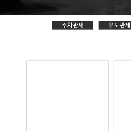
주차관제
유도관제
1.
2.
딥
딥
러
러
닝
닝
LPR
LPR
(단
(양
방
방
향)
향)