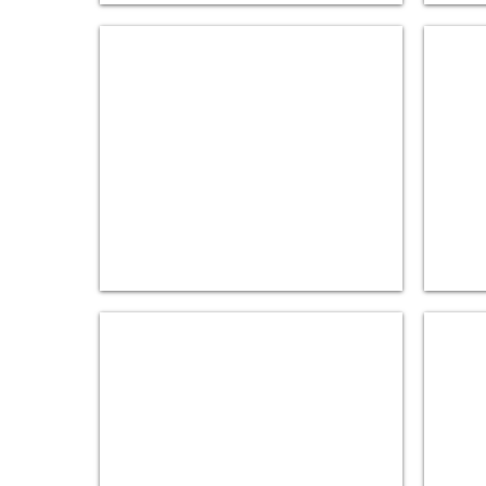
5.
6.
카
주
드
차
전
관
용
리
무
컴
인
퓨
요
터
금
정
산
기
9.
10.
주
차
차
번
면
인
카
식
메
서
라
버