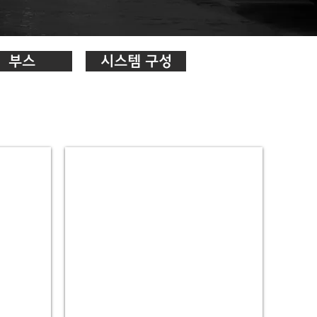
부스
시스템 구성
4.
입
구
표
시
만
차
등