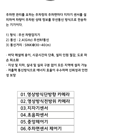
주차면 관리를 요하는 주차장의 주차면마다 지자기 센서를 설
치하여 차량이 주차된 상태 정보를 무선통신 방식으로 전송하
는 기기이다.
1) 형식 : 무선 차량검지기
2) 통신 : 2.4(GHz) 무선RF통신
3) 통신거리 : SINK@30~40(m)
· 바닥 매설에 용이, 시공시간의 단축, 설치 인원 절감, 도로 파
손 최소화
· 지상 및 지하, 실내 및 실외 구분 없이 모든 지역에 설치 가능
· 저출력 통신방식으로 에너지 효율이 우수하며 신뢰성과 안전
성 보장
01.영상방식단방향 카메라
02.영상방식전방위 카메라
03.지자기센서
04.초음파센서
05.중앙제어기
06.주차면센서 제어기