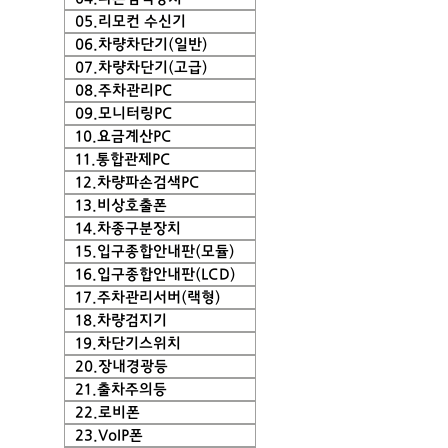
05.리모컨 수신기
06.차량차단기(일반)
07.차량차단기(고급)
08.주차관리PC
09.모니터링PC
10.요금계산PC
11.통합관제PC
12.차량파손검색PC
13.비상호출폰
14.차종구분장치
15.입구종합안내판(모듈)
16.입구종합안내판(LCD)
17.주차관리서버(랙형)
18.차량검지기
19.차단기스위치
20.장내경광등
21.출차주의등
22.로비폰
23.VoIP폰