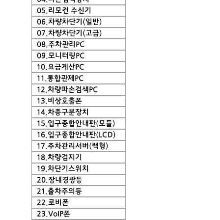
05.리모컨 수신기
06.차량차단기(일반)
07.차량차단기(고급)
08.주차관리PC
09.모니터링PC
10.요금계산PC
11.통합관제PC
12.차량파손검색PC
13.비상호출폰
14.차종구분장치
15.입구종합안내판(모듈)
16.입구종합안내판(LCD)
17.주차관리서버(랙형)
18.차량검지기
19.차단기스위치
20.장내경광등
21.출차주의등
22.로비폰
23.VoIP폰